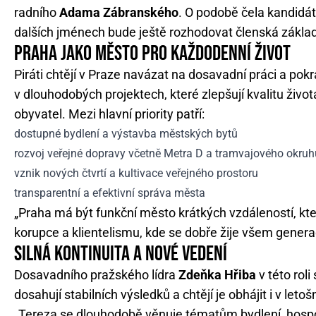
radního
Adama Zábranského
. O podobě čela kandidát
dalších jménech bude ještě rozhodovat členská zákla
PRAHA JAKO MĚSTO PRO KAŽDODENNÍ ŽIVOT
Piráti chtějí v Praze navázat na dosavadní práci a pok
v dlouhodobých projektech, které zlepšují kvalitu život
obyvatel. Mezi hlavní priority patří:
dostupné bydlení a výstavba městských bytů
rozvoj veřejné dopravy včetně Metra D a tramvajového okruh
vznik nových čtvrtí a kultivace veřejného prostoru
transparentní a efektivní správa města
„Praha má být funkční město krátkých vzdáleností, kte
korupce a klientelismu, kde se dobře žije všem genera
SILNÁ KONTINUITA A NOVÉ VEDENÍ
Dosavadního pražského lídra
Zdeňka Hřiba
v této roli
dosahují stabilních výsledků a chtějí je obhájit i v leto
„Tereza se dlouhodobě věnuje tématům bydlení, hospo