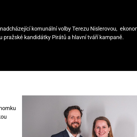
ro nadcházející komunální volby Terezu Nislerovou, ekon
u pražské kandidátky Pirátů a hlavní tváří kampaně.
nomku
kou