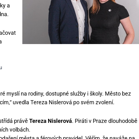
ky a
dna.
račovat
a
u
ré myslí na rodiny, dostupné služby i školy. Město bez
cím,“ uvedla Tereza Nislerová po svém zvolení.
 střídá právě
Tereza Nislerová
. Piráti v Praze dlouhodobě
šních volbách.
daření města a férových pravidel. Věřím, že naváže na