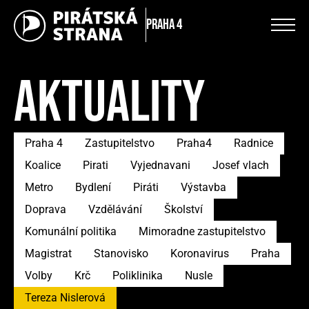
Praha 4
AKTUALITY
Praha 4
Zastupitelstvo
Praha4
Radnice
Koalice
Pirati
Vyjednavani
Josef vlach
Metro
Bydlení
Piráti
Výstavba
Doprava
Vzdělávání
Školství
Komunální politika
Mimoradne zastupitelstvo
Magistrat
Stanovisko
Koronavirus
Praha
Volby
Krč
Poliklinika
Nusle
Tereza Nislerová