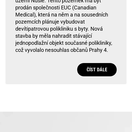
území Nusle. Tento pozemek má být
prodán společnosti EUC (Canadian
Medical), která na něm a na sousedních
pozemcích plánuje vybudovat
devítipatrovou polikliniku s byty. Nová
stavba by měla nahradit stávající
jednopodlažní objekt současné polikliniky,
což vyvolalo nesouhlas občanů Prahy 4.
ČÍST DÁLE