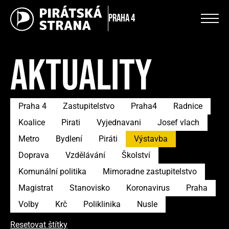
Praha 4
AKTUALITY
Praha 4
Zastupitelstvo
Praha4
Radnice
Koalice
Pirati
Vyjednavani
Josef vlach
Metro
Bydlení
Piráti
Výstavba
Doprava
Vzdělávání
Školství
Komunální politika
Mimoradne zastupitelstvo
Magistrat
Stanovisko
Koronavirus
Praha
Volby
Krč
Poliklinika
Nusle
Resetovat štítky