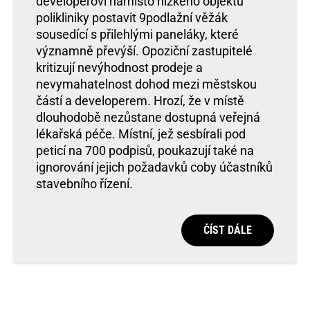
developerovi namísto nízkého objektu
polikliniky postavit 9podlažní věžák
sousedící s přilehlými paneláky, které
významně převýší. Opoziční zastupitelé
kritizují nevýhodnost prodeje a
nevymahatelnost dohod mezi městskou
částí a developerem. Hrozí, že v místě
dlouhodobě nezůstane dostupná veřejná
lékařská péče. Místní, jež sesbírali pod
peticí na 700 podpisů, poukazují také na
ignorování jejich požadavků coby účastníků
stavebního řízení.
ČÍST DÁLE