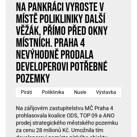
Na Pankráci vyroste v
místě polikliniky další
věžák, přímo před okny
místních. Praha 4
nevýhodně prodala
developerovi potřebné
pozemky
Piráti
Poliklinika
Nusle
Výstavba
Na zářijovém zastupitelstvu MČ Praha 4
prohlasovala koalice ODS, TOP 09 a ANO
prodej strategického městského pozemku
za cenu 28 milionů Kč. Umožnila tím