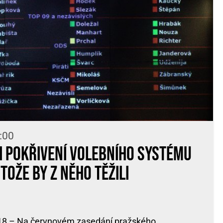
:00
li pokřivení volebního systému
tože by z něho těžili
018 – Na červnovém zasedání pražského