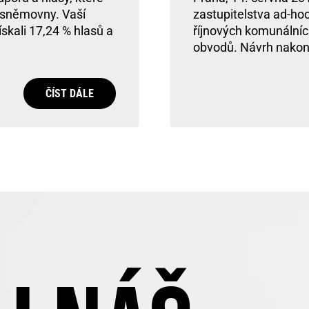
 sněmovny. Vaší
zastupitelstva ad-hoc
ískali 17,24 % hlasů a
říjnových komunálníc
obvodů. Návrh nakone
ČÍST DÁLE