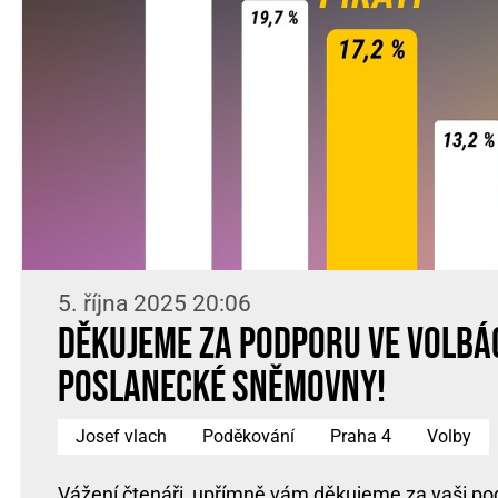
5. října 2025 20:06
Děkujeme za podporu ve volbá
Poslanecké sněmovny!
Josef vlach
Poděkování
Praha 4
Volby
Vážení čtenáři, upřímně vám děkujeme za vaši pod