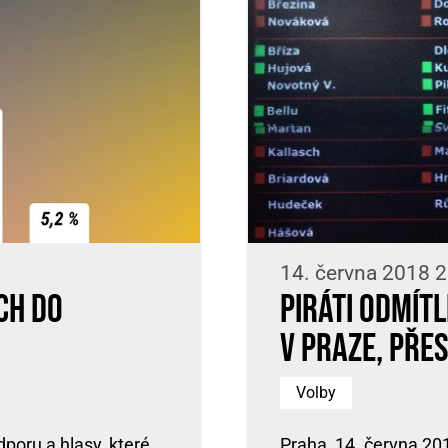
14. června 2018 2
ch do
Piráti odmít
v Praze, přes
Volby
poru a hlasy, které
Praha, 14. června 2