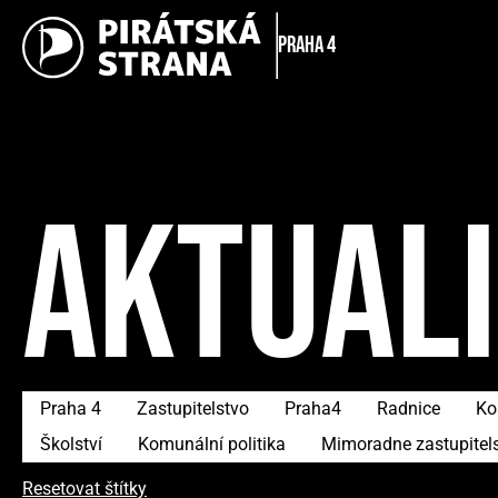
Praha 4
AKTUAL
Praha 4
Zastupitelstvo
Praha4
Radnice
Ko
Školství
Komunální politika
Mimoradne zastupitel
Resetovat štítky