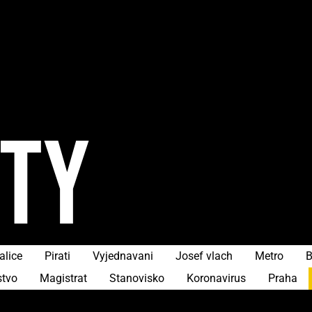
ITY
alice
Pirati
Vyjednavani
Josef vlach
Metro
B
stvo
Magistrat
Stanovisko
Koronavirus
Praha