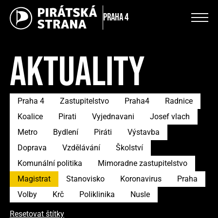
Praha 4
AKTUALITY
Praha 4
Zastupitelstvo
Praha4
Radnice
Koalice
Pirati
Vyjednavani
Josef vlach
Metro
Bydlení
Piráti
Výstavba
Doprava
Vzdělávání
Školství
Komunální politika
Mimoradne zastupitelstvo
Magistrat
Stanovisko
Koronavirus
Praha
Volby
Krč
Poliklinika
Nusle
Resetovat štítky