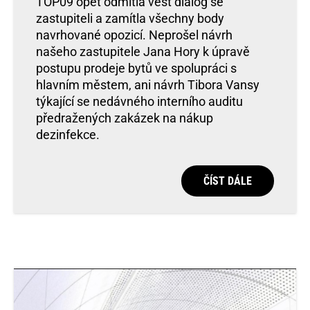
TOP09 opět odmítla vést dialog se
zastupiteli a zamítla všechny body
navrhované opozicí. Neprošel návrh
našeho zastupitele Jana Hory k úpravě
postupu prodeje bytů ve spolupráci s
hlavním městem, ani návrh Tibora Vansy
týkající se nedávného interního auditu
předražených zakázek na nákup
dezinfekce.
ČÍST DÁLE