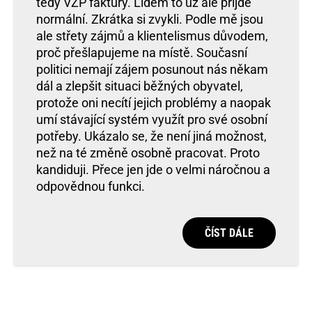
tedy VZP faktury. Lidem to už ale přijde
normální. Zkrátka si zvykli. Podle mě jsou
ale střety zájmů a klientelismus důvodem,
proč přešlapujeme na místě. Současní
politici nemají zájem posunout nás někam
dál a zlepšit situaci běžných obyvatel,
protože oni necítí jejich problémy a naopak
umí stávající systém využít pro své osobní
potřeby. Ukázalo se, že není jiná možnost,
než na té změně osobně pracovat. Proto
kandiduji. Přece jen jde o velmi náročnou a
odpovědnou funkci.
ČÍST DÁLE