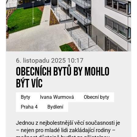
6. listopadu 2025 10:17
Obecních bytů by mohlo
být víc
Byty
Ivana Wurmová
Obecní byty
Praha 4
Bydlení
Jednou z nejbolestnější věcí současnosti je
– nejen pro mladé lidi zakládající rodiny –