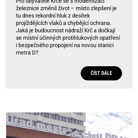
Pro obyvatele Krče se s modernizací
železnice změnil život – místo zlepšení je
tu dnes rekordní hluk z desítek
projíždějících vlaků a chybějící ochrana.
Jaká je budoucnost nádraží Krč a dočkají
se místní účinných protihlukových opatření
i bezpečného propojení na novou stanici
metra D?
ČÍST DÁLE