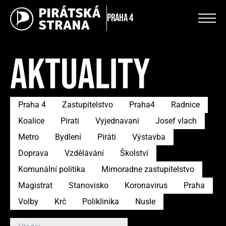
Praha 4
AKTUALITY
Praha 4
Zastupitelstvo
Praha4
Radnice
Koalice
Pirati
Vyjednavani
Josef vlach
Metro
Bydlení
Piráti
Výstavba
Doprava
Vzdělávání
Školství
Komunální politika
Mimoradne zastupitelstvo
Magistrat
Stanovisko
Koronavirus
Praha
Volby
Krč
Poliklinika
Nusle