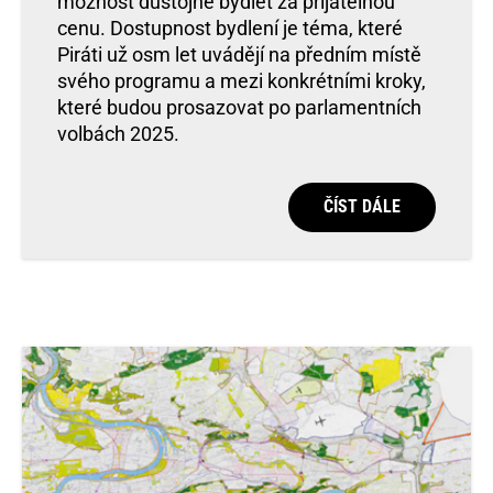
možnost důstojně bydlet za přijatelnou
cenu. Dostupnost bydlení je téma, které
Piráti už osm let uvádějí na předním místě
svého programu a mezi konkrétními kroky,
které budou prosazovat po parlamentních
volbách 2025.
ČÍST DÁLE