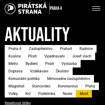
Praha 4
AKTUALITY
Praha 4
Zastupitelstvo
Praha4
Radnice
Koalice
Pirati
Vyjednavani
Josef vlach
Metro
Bydlení
Piráti
Výstavba
Doprava
Vzdělávání
Školství
Komunální politika
Mimoradne zastupitelstvo
Magistrat
Stanovisko
Koronavirus
Praha
Volby
Krč
Poliklinika
Nusle
Most
Resetovat štítky