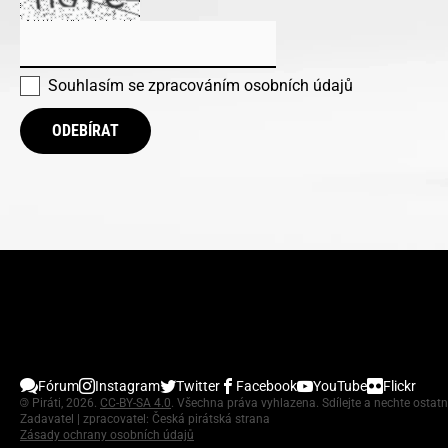
Souhlasím se
zpracováním osobních údajů
ODEBÍRAT
Fórum
Instagram
Twitter
Facebook
YouTube
Flickr
©
Piráti, 2026.
CC-BY-SA 4.0
. Všechna práva vyhlazena. Sdílejte a nechte ostatn
Zadavatel | zpracovatel: Česká pirátská strana
Zásady ochrany osobních údajů