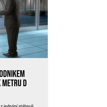
podnikem
k metru D
 z jednání stáhnuli.