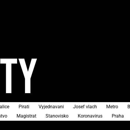
ITY
alice
Pirati
Vyjednavani
Josef vlach
Metro
B
stvo
Magistrat
Stanovisko
Koronavirus
Praha