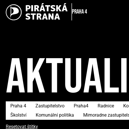
Praha 4
AKTUAL
Praha 4
Zastupitelstvo
Praha4
Radnice
Ko
Školství
Komunální politika
Mimoradne zastupitel
Resetovat štítky