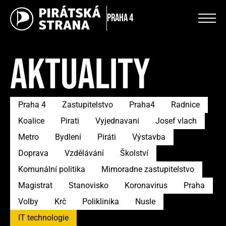
Praha 4
AKTUALITY
Praha 4
Zastupitelstvo
Praha4
Radnice
Koalice
Pirati
Vyjednavani
Josef vlach
Metro
Bydlení
Piráti
Výstavba
Doprava
Vzdělávání
Školství
Komunální politika
Mimoradne zastupitelstvo
Magistrat
Stanovisko
Koronavirus
Praha
Volby
Krč
Poliklinika
Nusle
IT technologie