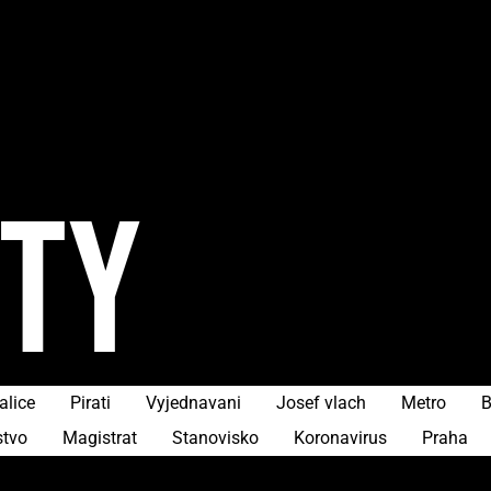
ITY
alice
Pirati
Vyjednavani
Josef vlach
Metro
B
stvo
Magistrat
Stanovisko
Koronavirus
Praha