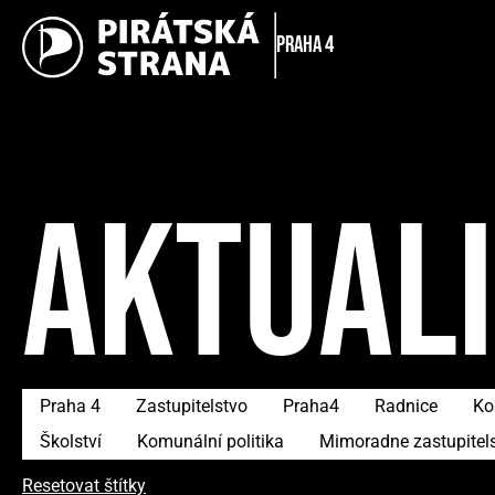
Praha 4
AKTUAL
Praha 4
Zastupitelstvo
Praha4
Radnice
Ko
Školství
Komunální politika
Mimoradne zastupitel
Resetovat štítky