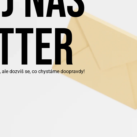
J NÁŠ
TTER
, ale dozvíš se, co chystáme doopravdy!