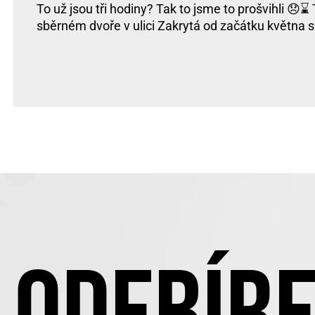
To už jsou tři hodiny? Tak to jsme to prošvihli 😞⌛️
sběrném dvoře v ulici Zakrytá od začátku května