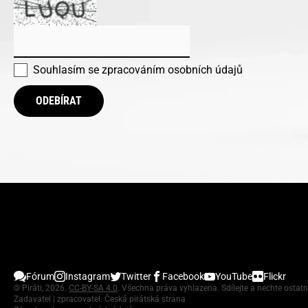
Souhlasím se
zpracováním osobních údajů
ODEBÍRAT
Fórum
Instagram
Twitter
Facebook
YouTube
Flickr
©
Piráti, 2026.
CC-BY-SA 4.0
. Všechna práva vyhlazena. Sdílejte a nechte ostatn
Zadavatel | zpracovatel: Česká pirátská strana