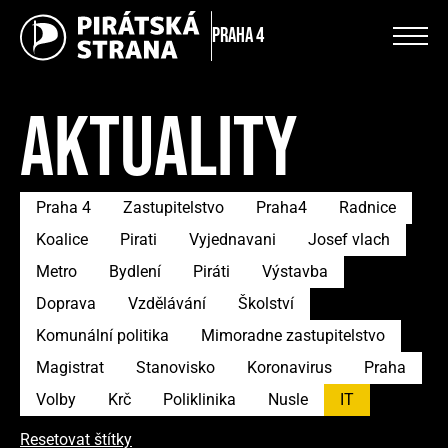
Praha 4
AKTUALITY
Praha 4
Zastupitelstvo
Praha4
Radnice
Koalice
Pirati
Vyjednavani
Josef vlach
Metro
Bydlení
Piráti
Výstavba
Doprava
Vzdělávání
Školství
Komunální politika
Mimoradne zastupitelstvo
Magistrat
Stanovisko
Koronavirus
Praha
Volby
Krč
Poliklinika
Nusle
IT
Resetovat štítky